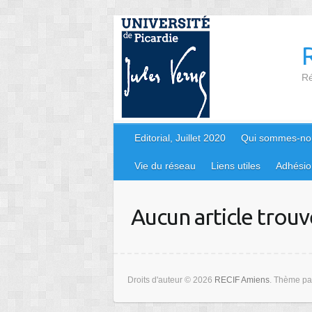
Skip
to
content
Ré
Editorial, Juillet 2020
Qui sommes-no
Vie du réseau
Liens utiles
Adhésio
Aucun article trouv
Droits d'auteur © 2026
RECIF Amiens
. Thème p