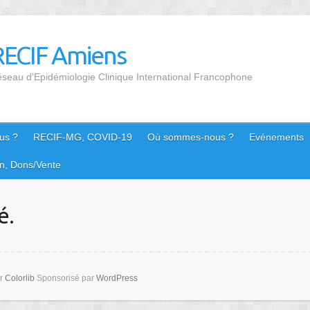
RECIF Amiens
seau d’Epidémiologie Clinique International Francophone
us ?
RECIF-MG, COVID-19
Où sommes-nous ?
Evénements
n, Dons/Vente
é.
ar
Colorlib
Sponsorisé par
WordPress