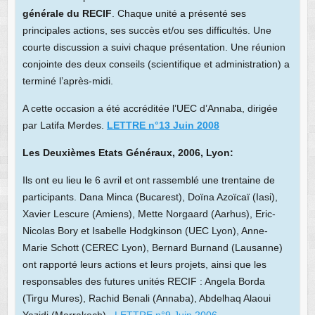
générale du RECIF
. Chaque unité a présenté ses
principales actions, ses succès et/ou ses difficultés. Une
courte discussion a suivi chaque présentation. Une réunion
conjointe des deux conseils (scientifique et administration) a
terminé l’après-midi.
A cette occasion a été accréditée l’UEC d’Annaba, dirigée
par Latifa Merdes.
LETTRE n°13 Juin 2008
Les Deuxièmes Etats Généraux, 2006, Lyon:
Ils ont eu lieu le 6 avril et ont rassemblé une trentaine de
participants. Dana Minca (Bucarest), Doïna Azoïcaï (Iasi),
Xavier Lescure (Amiens), Mette Norgaard (Aarhus), Eric-
Nicolas Bory et Isabelle Hodgkinson (UEC Lyon), Anne-
Marie Schott (CEREC Lyon), Bernard Burnand (Lausanne)
ont rapporté leurs actions et leurs projets, ainsi que les
responsables des futures unités RECIF : Angela Borda
(Tirgu Mures), Rachid Benali (Annaba), Abdelhaq Alaoui
Yazidi (Marrakech).
LETTRE n°9 Juin 2006