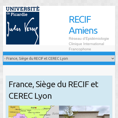
Skip
to
RECIF
content
Amiens
Réseau d’Epidémiologie
Clinique International
Francophone
France, Siège du RECIF et
CEREC Lyon