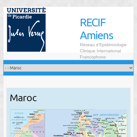
Skip
to
RECIF
content
Amiens
Réseau d’Epidémiologie
Clinique International
Francophone
Maroc