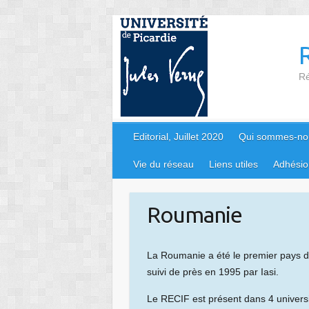
Skip
to
content
Ré
Editorial, Juillet 2020
Qui sommes-no
Vie du réseau
Liens utiles
Adhésio
Roumanie
La Roumanie a été le premier pays d’
suivi de près en 1995 par Iasi.
Le RECIF est présent dans 4 universi