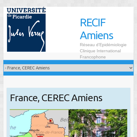
Skip
to
RECIF
content
Amiens
Réseau d’Epidémiologie
Clinique International
Francophone
France, CEREC Amiens